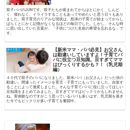
双子パパのJUNです。双子たちが産まれてからはとにかく、しんど
く、寝れなく、イライラすることもあってやめたいと思う日々もあり
ました。双子育児のリアルな現状は、怒涛の子育てが始まってからし
ばらくとにかく記憶がなくなるほどの毎日でした。しかし、そんな時
に思い出していた言葉が、「子供につけた名前の希望を忘れるな」で
す。
【新米ママ・パパ必見】お父さん
双子子育て
は勘違いしていますよ！子育てパ
パに役立つ豆知識。豆すぎてママ
はびっくりするかも？！（乳児期
編）
４０代で双子のパパになりました。新米パパ（お父さん）だった頃の
勘違い。間違ったイメージを育児・子育てにもっていました。自覚す
ることによって激変しました。そんな子育てパパに役に立ってほしい
豆知識をまとめてみました。豆すぎてママはビックリかもしれません
ね。実体験なのですがこう思っているパパも多いはず。乳児期を過ぎ
た今でもビックリが多い子育てを奮闘中。