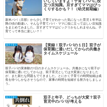
いしていますよ！子育てパパに役
立つ豆知識。豆すぎてママはびっ
くりするかも？！（幼児前期編）
新米パパ（旦那）から少し子育てがわかった気になった育児１年半以
降の頃の勘違い。そんな子育てパパ・ママに役に立ってほしい豆知識
をまとめてみました。豆すぎてママはビックリかもしれませんね。子
育てって本当に楽しい？！
【実録！双子パパの１日】双子が
双子子育て
保育園に通いだしてからの共働き
タイムスケジュール
双子パパの実体験の1日のタイムスケジュール。共働きになり双子が
保育園に通いだしてからは、双子育児としては大変楽になりました
が、また新たな問題もでてきました。とにかく子育ての時間短縮は成
長を待つしかなさそうなので、家事の時間を短縮する努力をしましょ
う。
双子と年子、どっちが大変？双子
双子子育て
育児中のパパが考える