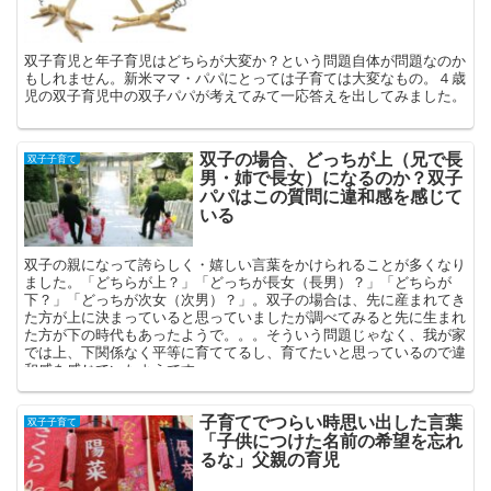
双子育児と年子育児はどちらが大変か？という問題自体が問題なのか
もしれません。新米ママ・パパにとっては子育ては大変なもの。４歳
児の双子育児中の双子パパが考えてみて一応答えを出してみました。
双子の場合、どっちが上（兄で長
双子子育て
男・姉で長女）になるのか？双子
パパはこの質問に違和感を感じて
いる
双子の親になって誇らしく・嬉しい言葉をかけられることが多くなり
ました。「どちらが上？」「どっちが長女（長男）？」「どちらが
下？」「どっちが次女（次男）？」。双子の場合は、先に産まれてき
た方が上に決まっていると思っていましたが調べてみると先に生まれ
た方が下の時代もあったようで。。。そういう問題じゃなく、我が家
では上、下関係なく平等に育ててるし、育てたいと思っているので違
和感を感じていたようです。
子育てでつらい時思い出した言葉
双子子育て
「子供につけた名前の希望を忘れ
るな」父親の育児